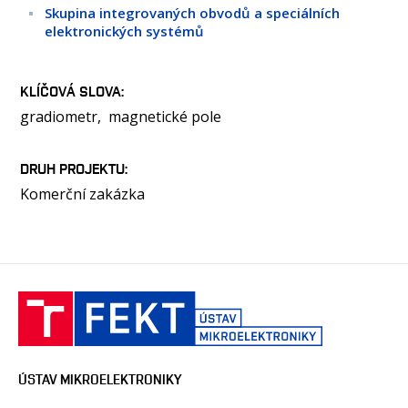
OSOBY
Skupina integrovaných obvodů a speciálních
elektronických systémů
LABORATOŘE
MÉDIA
KLÍČOVÁ SLOVA
KONFERENCE A SOUTĚŽE
gradiometr
magnetické pole
KONTAKT
DRUH PROJEKTU
Komerční zakázka
ÚSTAV MIKROELEKTRONIKY