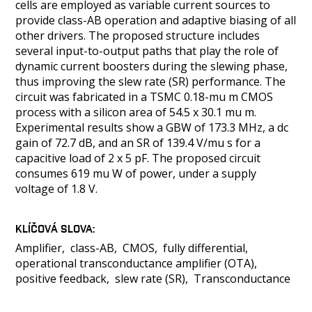
cells are employed as variable current sources to
provide class-AB operation and adaptive biasing of all
other drivers. The proposed structure includes
several input-to-output paths that play the role of
dynamic current boosters during the slewing phase,
thus improving the slew rate (SR) performance. The
circuit was fabricated in a TSMC 0.18-mu m CMOS
process with a silicon area of 54.5 x 30.1 mu m.
Experimental results show a GBW of 173.3 MHz, a dc
gain of 72.7 dB, and an SR of 139.4 V/mu s for a
capacitive load of 2 x 5 pF. The proposed circuit
consumes 619 mu W of power, under a supply
voltage of 1.8 V.
KLÍČOVÁ SLOVA
Amplifier
class-AB
CMOS
fully differential
operational transconductance amplifier (OTA)
positive feedback
slew rate (SR)
Transconductance