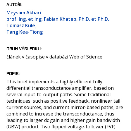
OSOBY
AUTOŘI
LABORATOŘE
Meysam Akbari
prof. Ing. et Ing. Fabian Khateb, Ph.D. et Ph.D.
MÉDIA
Tomasz Kulej
KONFERENCE A SOUTĚŽE
Tang Kea-Tiong
KONTAKT
DRUH VÝSLEDKU
článek v časopise v databázi Web of Science
POPIS
This brief implements a highly efficient fully
differential transconductance amplifier, based on
several input-to-output paths. Some traditional
techniques, such as positive feedback, nonlinear tail
current sources, and current mirror-based paths, are
combined to increase the transconductance, thus
leading to larger dc gain and higher gain bandwidth
(GBW) product. Two flipped voltage-follower (FVF)