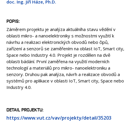
doc. Ing. Jiří Háze, Ph.D.
OSOBY
LABORATOŘE
MÉDIA
POPIS
Záměrem projektu je analýza aktuálníha stavu vědění v
KONFERENCE A SOUTĚŽE
oblasti mikro- a nanoelektroniky s možnostmi využití k
KONTAKT
návrhu a realizaci elektronických obvodů nebo čipů,
zařízení a senzorů se zaměřením na oblast IoT, Smart city,
Space nebo Industry 4.0. Projekt je rozdělen na dvě
oblasti bádání. První zaměřena na využití moderních
technologií a materiálů pro mikro- nanoelektroniku a
senzory. Druhou pak analýza, návrh a realizace obvodů a
systémů pro aplikace v oblasti IoT, Smart city, Space nebo
Industry 4.0.
DETAIL PROJEKTU
https://www.vut.cz/vav/projekty/detail/35203