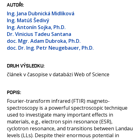
OSOBY
AUTOŘI
LABORATOŘE
Ing. Jana Dubnická Midlíková
Ing. Matúš Šedivý
MÉDIA
Ing. Antonín Sojka, Ph.D.
KONFERENCE A SOUTĚŽE
Dr. Vinicius Tadeu Santana
doc. Mgr. Adam Dubroka, Ph.D.
KONTAKT
doc. Dr. Ing. Petr Neugebauer, Ph.D.
DRUH VÝSLEDKU
článek v časopise v databázi Web of Science
POPIS
Fourier-transform infrared (FTIR) magneto-
spectroscopy is a powerful spectroscopic technique
used to investigate many important effects in
materials, e.g., electron spin resonance (ESR),
cyclotron resonance, and transitions between Landau
levels (LLs). Despite their enormous potential in