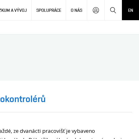
Hledat
ZKUM A VÝVOJ
SPOLUPRÁCE
O NÁS
EN
okontrolérů
ždé, ze dvanácti pracovišť je vybaveno