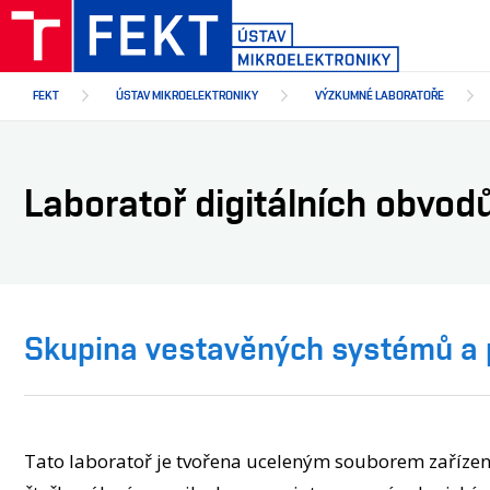
Přejít
k
hlavnímu
obsahu
FEKT
ÚSTAV MIKROELEKTRONIKY
VÝZKUMNÉ LABORATOŘE
Laboratoř digitálních obvod
Skupina vestavěných systémů a 
Tato laboratoř je tvořena uceleným souborem zařízení