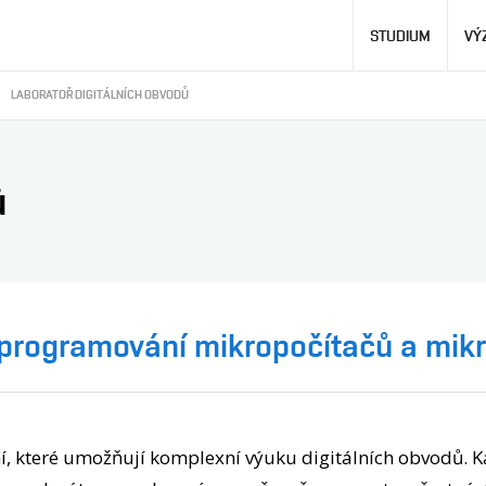
Hlavní
STUDIUM
VÝ
navigace
LABORATOŘ DIGITÁLNÍCH OBVODŮ
ů
programování mikropočítačů a mikr
, které umožňují komplexní výuku digitálních obvodů. Ka