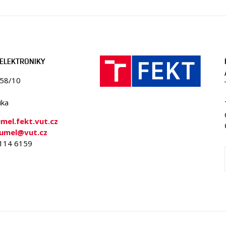
ELEKTRONIKY
058/10
ika
el.fekt.vut.cz
-umel@vut.cz
4114 6159