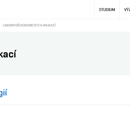
Hlavní
STUDIUM
VÝ
navigace
LABORATOŘ SENZORICKÝCH APLIKACÍ
kací
ií