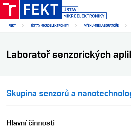
Přejít
k
hlavnímu
obsahu
FEKT
ÚSTAV MIKROELEKTRONIKY
VÝZKUMNÉ LABORATOŘE
Laboratoř senzorických apli
Skupina senzorů a nanotechnolog
Hlavní činnosti