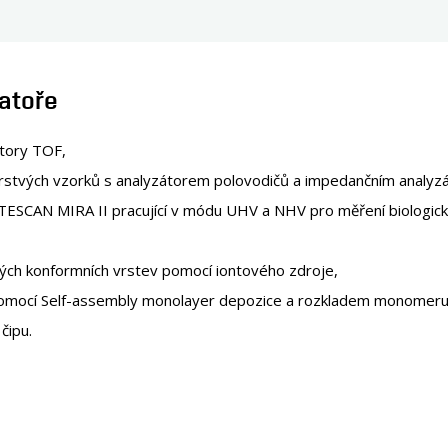
ratoře
ktory TOF,
ovrstvých vzorků s analyzátorem polovodičů a impedančním analyzá
SCAN MIRA II pracující v módu UHV a NHV pro měření biologickýc
ých konformních vrstev pomocí iontového zdroje,
omocí Self-assembly monolayer depozice a rozkladem monomeru =
čipu.